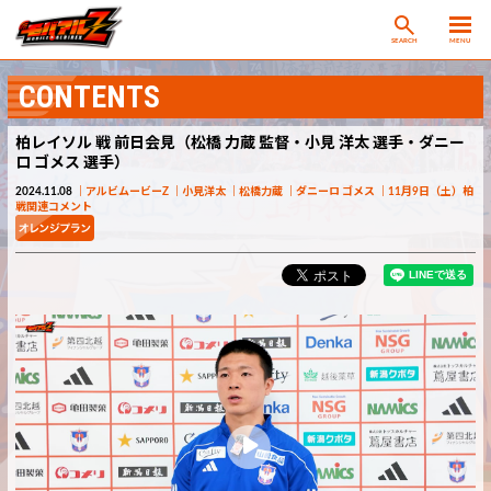
SEARCH
MENU
CONTENTS
柏レイソル 戦 前日会見（松橋 力蔵 監督・小見 洋太 選手・ダニー
ロ ゴメス 選手）
2024.11.08
アルビムービーZ
小見洋太
松橋力蔵
ダニーロ ゴメス
11月9日（土）柏
戦関連コメント