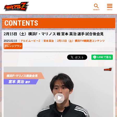
SEARCH
MENU
CONTENTS
2月15日（土）横浜F・マリノス 戦 宮本 英治 選手 試合後会見
2025.02.15
アルビムービーZ
宮本英治
2月15日（土）横浜FM戦関連コンテンツ