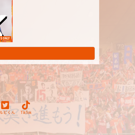
S ONLY
ルビくん
TikTok