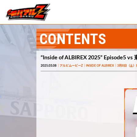
CONTENTS
“Inside of ALBIREX 2025” Episode
2025.03.08
アルビムービーZ
INSIDE OF ALBIREX
3月8日（土