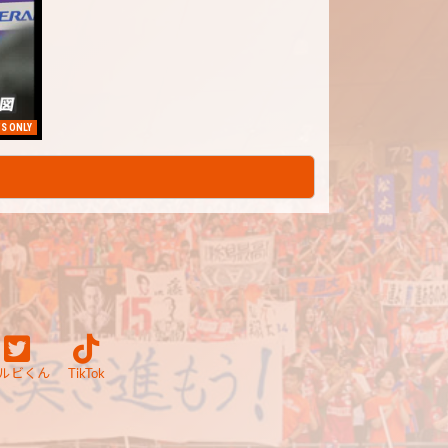
S ONLY
ルビくん
TikTok