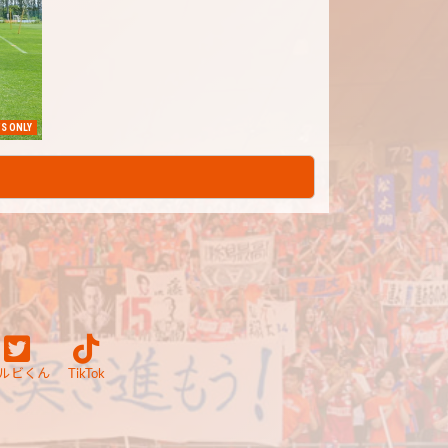
S ONLY
ルビくん
TikTok