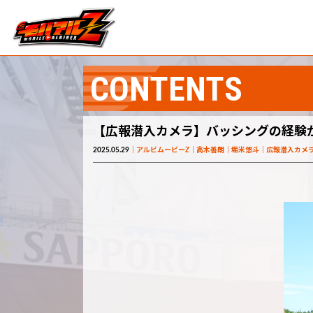
CONTENTS
【広報潜入カメラ】バッシングの経験か
2025.05.29
アルビムービーZ
高木善朗
堀米悠斗
広報潜入カメ