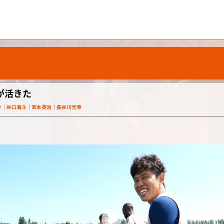
゙活きた
ラ
谷口海斗
宮本英治
長谷川元希