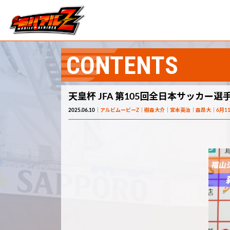
CONTENTS
天皇杯 JFA 第105回全日本サッカ
2025.06.10
アルビムービーZ
樹森大介
宮本英治
森昂大
6月