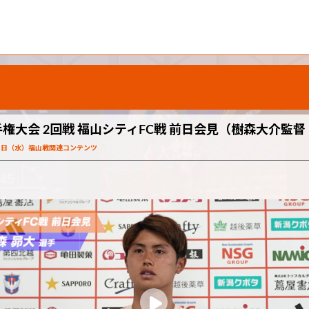
ー選手権大会 2回戦 福山シティFC戦 前日会見（樹森大介
11日（水）福山戦関連コンテンツ