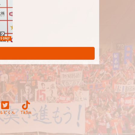
S ONLY
ルビくん
TikTok