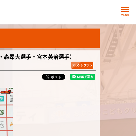
MENU
監督・森昂大選手・宮本英治選手）