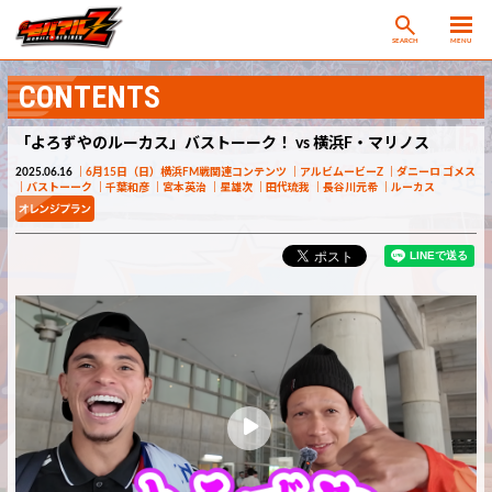
SEARCH
MENU
CONTENTS
「よろずやのルーカス」バストーーク！ vs 横浜F・マリノス
2025.06.16
6月15日（日）横浜FM戦関連コンテンツ
アルビムービーZ
ダニーロ ゴメス
バストーーク
千葉和彦
宮本英治
星雄次
田代琉我
長谷川元希
ルーカス