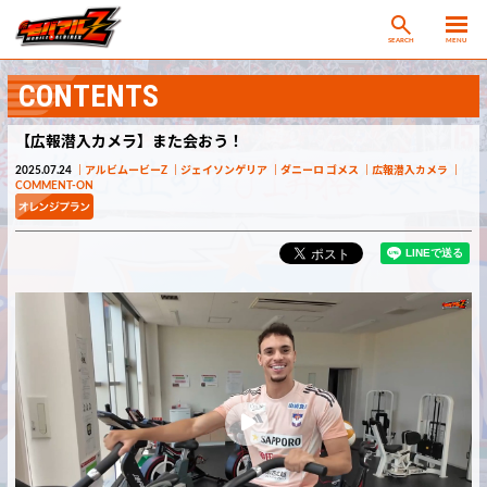
SEARCH
MENU
CONTENTS
【広報潜入カメラ】また会おう！
2025.07.24
アルビムービーZ
ジェイソンゲリア
ダニーロ ゴメス
広報潜入カメラ
COMMENT-ON