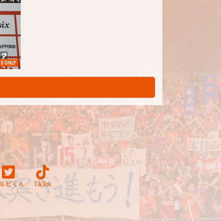
S ONLY
ルビくん
TikTok