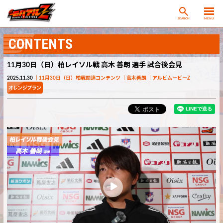
SEARCH
MENU
CONTENTS
11月30日（日）柏レイソル戦 高木 善朗 選手 試合後会見
2025.11.30
11月30日（日）柏戦関連コンテンツ
高木善朗
アルビムービーZ