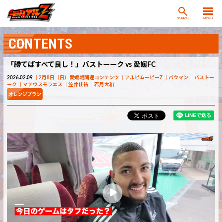
SEARCH
MENU
CONTENTS
「勝てばすべて良し！」バストーーク vs 愛媛FC
2026.02.09
2月8日（日）愛媛戦関連コンテンツ
アルビムービーZ
バウマン
バストー
ーク
マテウスモラエス
笠井佳祐
若月大和