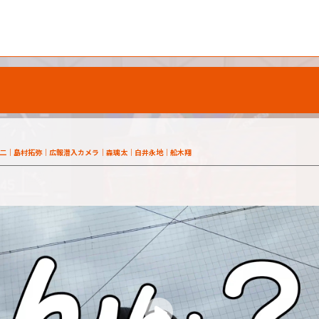
二
島村拓弥
広報潜入カメラ
森璃太
白井永地
舩木翔