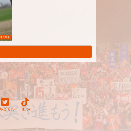
S ONLY
ルビくん
TikTok