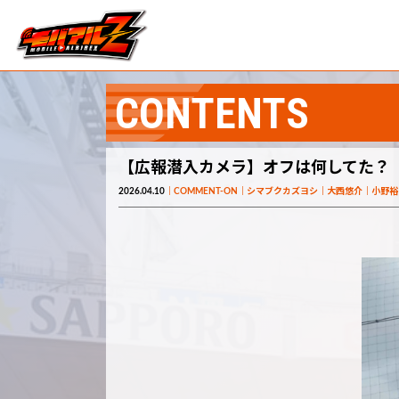
CONTENTS
【広報潜入カメラ】オフは何してた？
2026.04.10
COMMENT-ON
シマブクカズヨシ
大西悠介
小野裕