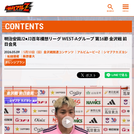
SEARCH
MENU
CONTENTS
明治安田J2•J3百年構想リーグ WEST-Aグループ 第16節 金沢戦 前
日会見
2026.05.09
5月10日（日）金沢戦関連コンテンツ
アルビムービーZ
シマブクカズヨシ
船越優蔵
藤原優大