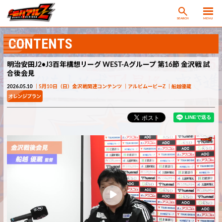
SEARCH
MENU
CONTENTS
明治安田J2•J3百年構想リーグ WEST-Aグループ 第16節 金沢戦 試
合後会見
2026.05.10
5月10日（日）金沢戦関連コンテンツ
アルビムービーZ
船越優蔵