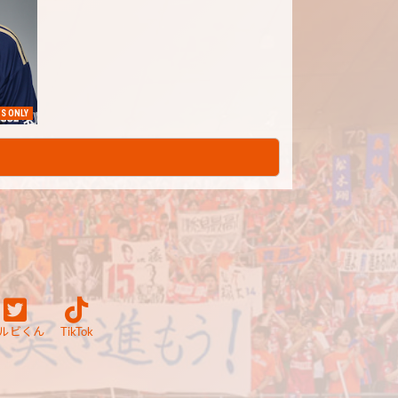
S ONLY
ルビくん
TikTok