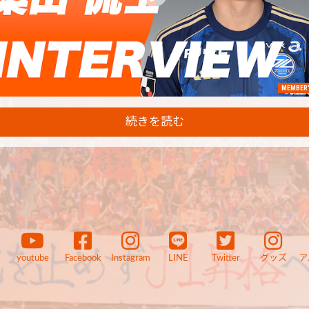
MEMBER'
続きを読む
youtube
Facebook
Instagram
LINE
Twitter
グッズ
ア