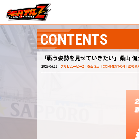
CONTENTS
「戦う姿勢を見せていきたい」桑山 侃
2026.06.25
アルビムービーZ
桑山侃士
COMMENT-ON
広報潜