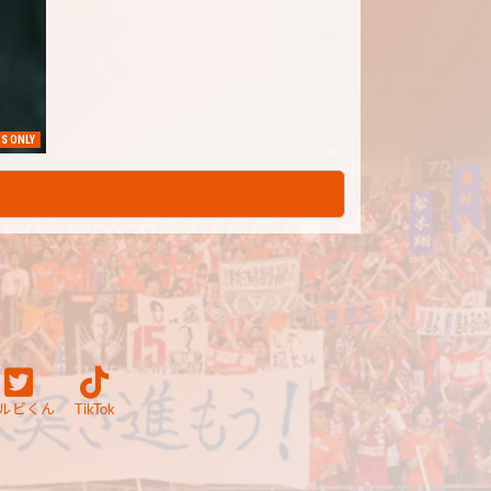
S ONLY
ルビくん
TikTok