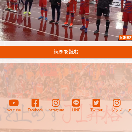
MEMBER'
続きを読む
youtube
Facebook
Instagram
LINE
Twitter
グッズ
ア