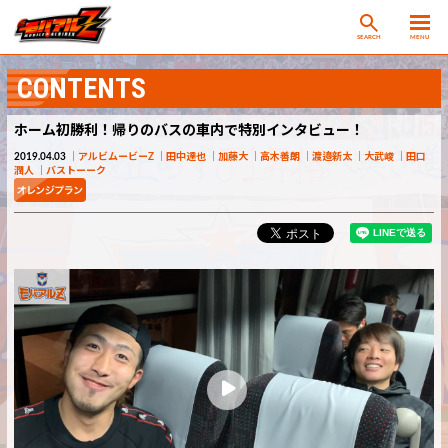
SEARCH
MENU
CONTENTS
ホーム初勝利！帰りのバスの車内で特別インタビュー！
2019.04.03
アルビムービーZ
田中達也
加藤大
高木善朗
渡邉新太
大武峻
田口
潤人
バストーーク