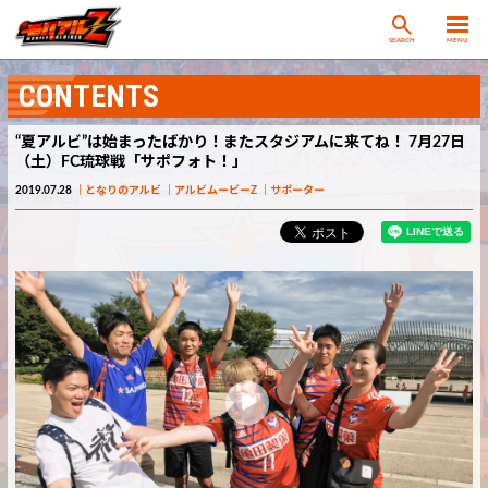
SEARCH
MENU
CONTENTS
“夏アルビ”は始まったばかり！またスタジアムに来てね！ 7月27日
（土）FC琉球戦「サポフォト！」
2019.07.28
となりのアルビ
アルビムービーZ
サポーター