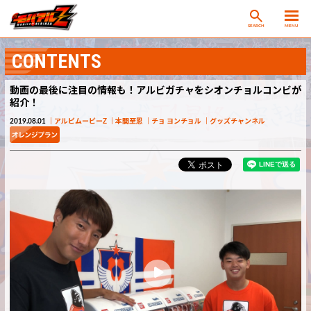
SEARCH
MENU
CONTENTS
動画の最後に注目の情報も！アルビガチャをシオンチョルコンビが
紹介！
2019.08.01
アルビムービーZ
本間至恩
チョ ヨンチョル
グッズチャンネル