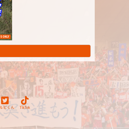
S ONLY
ルビくん
TikTok