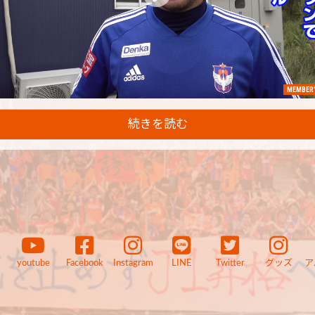
MEMBER'
続きを読む
youtube
Facebook
Instagram
LINE
Twitter
グッズ
ア