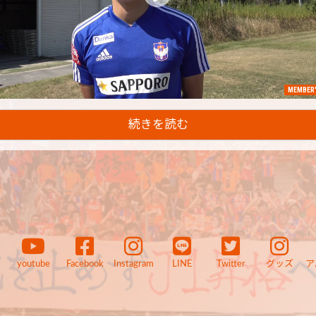
MEMBER'
続きを読む
youtube
Facebook
Instagram
LINE
Twitter
グッズ
ア