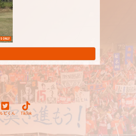
S ONLY
ルビくん
TikTok