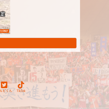
S ONLY
ルビくん
TikTok