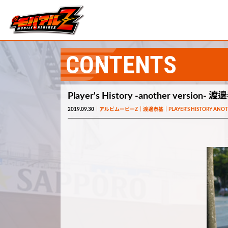
CONTENTS
Player's History -another versi
2019.09.30
アルビムービーZ
渡邊泰基
PLAYER'S HISTORY ANO