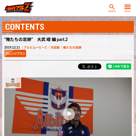
SEARCH
MENU
CONTENTS
“俺たちの足跡” 大武 峻 編 part.2
2019.12.11
アルビムービーZ
大武峻
俺たちの足跡