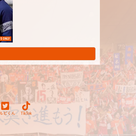
S ONLY
ルビくん
TikTok