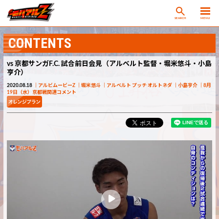
SEARCH
MENU
CONTENTS
vs 京都サンガF.C. 試合前日会見（アルベルト監督・堀米悠斗・小島
亨介）
2020.08.18
アルビムービーZ
堀米悠斗
アルベルト プッチ オルトネダ
小島亨介
8月
19日（水）京都戦関連コメント