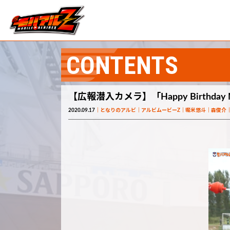
CONTENTS
【広報潜入カメラ】「Happy Birthda
2020.09.17
となりのアルビ
アルビムービーZ
堀米悠斗
森俊介