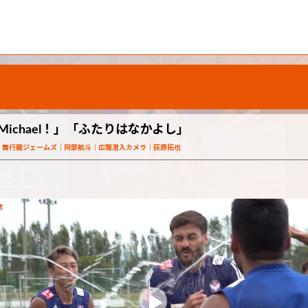
y Michael！」「ふたりはなかよし」
舞行龍ジェームズ
阿部航斗
広報潜入カメラ
荻原拓也