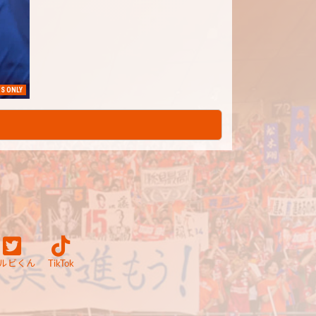
S ONLY
ルビくん
TikTok