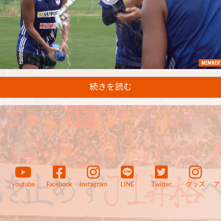
MEMBER'
続きを読む
youtube
Facebook
Instagram
LINE
Twitter
グッズ
ア