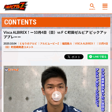
SEARCH
MENU
CONTENTS
Visca ALBIREX！ー10月4日（日）vsＦＣ町田ゼルビア ピックアッ
ププレーー
2020.10.04
となりのアルビ
アルビムービーZ
福田晃斗
VISCA ALBIREX！
10月4日
（日）町田戦関連コメント