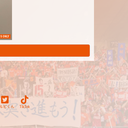
S ONLY
ルビくん
TikTok