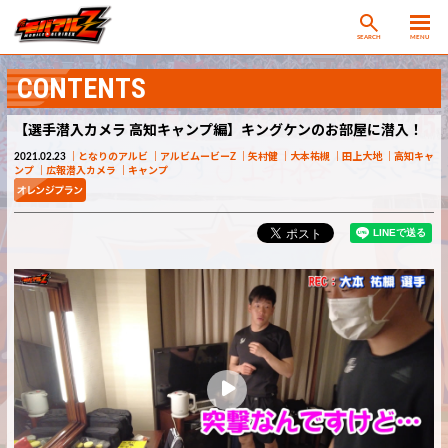
SEARCH
MENU
CONTENTS
【選手潜入カメラ 高知キャンプ編】キングケンのお部屋に潜入！
2021.02.23
となりのアルビ
アルビムービーZ
矢村健
大本祐槻
田上大地
高知キャ
ンプ
広報潜入カメラ
キャンプ