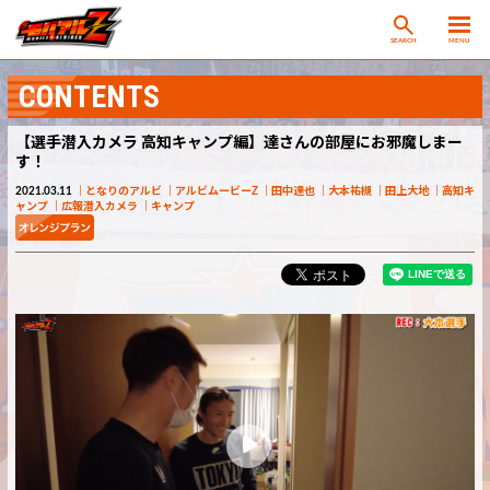
SEARCH
MENU
CONTENTS
【選手潜入カメラ 高知キャンプ編】達さんの部屋にお邪魔しまー
す！
2021.03.11
となりのアルビ
アルビムービーZ
田中達也
大本祐槻
田上大地
高知キ
ャンプ
広報潜入カメラ
キャンプ