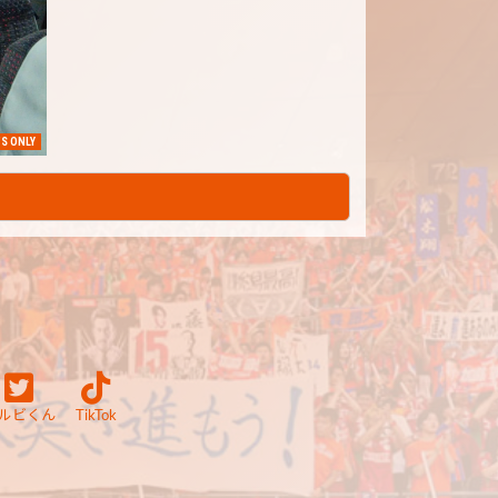
S ONLY
ルビくん
TikTok