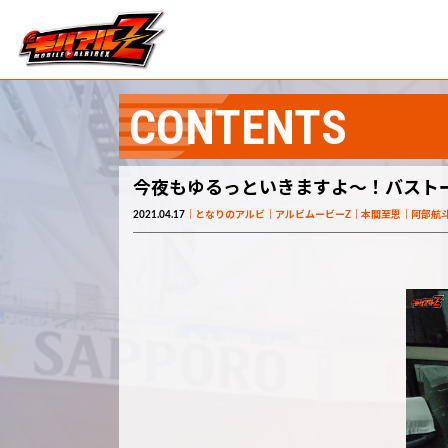
CONTENTS
今夜もゆるっといきますよ～！バストーー
2021.04.17
となりのアルビ
アルビムービーZ
本間至恩
阿部航