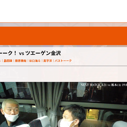
ク！ vs ツエーゲン金沢
斗
島田譲
藤原奏哉
谷口海斗
高宇洋
バストーーク