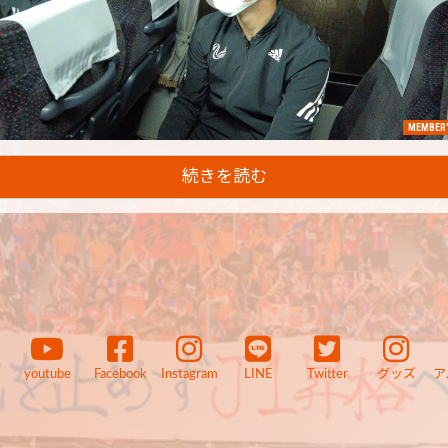
MEMBER'
続きを読む
youtube
Facebook
Instagram
LINE
Twitter
グッズ
ア