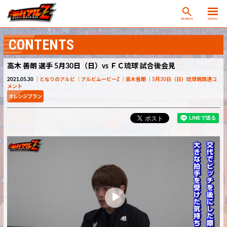
SEARCH
MENU
CONTENTS
高木 善朗 選手 5月30日（日）vs ＦＣ琉球 試合後会見
2021.05.30
となりのアルビ
アルビムービーZ
高木善朗
5月30日（日）琉球戦関連コ
メント