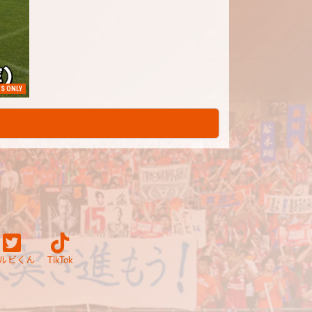
S ONLY
ルビくん
TikTok