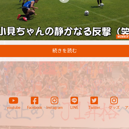
MEMBER'
続きを読む
youtube
Facebook
Instagram
LINE
Twitter
グッズ
ア