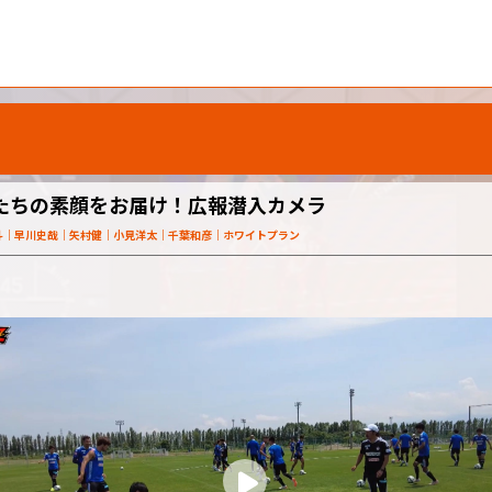
たちの素顔をお届け！広報潜入カメラ
斗
早川史哉
矢村健
小見洋太
千葉和彦
ホワイトプラン