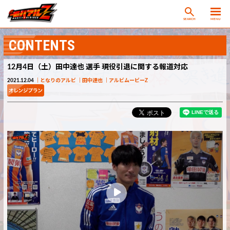
SEARCH
MENU
CONTENTS
12月4日（土）田中達也 選手 現役引退に関する報道対応
2021.12.04
となりのアルビ
田中達也
アルビムービーZ