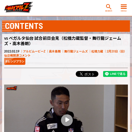
SEARCH
MENU
CONTENTS
vs ベガルタ仙台 試合前日会見（松橋力蔵監督・舞行龍ジェーム
ズ・高木善朗）
2022.02.19
アルビムービーZ
高木善朗
舞行龍ジェームズ
松橋力蔵
2月20日（日）
仙台戦関連コメント