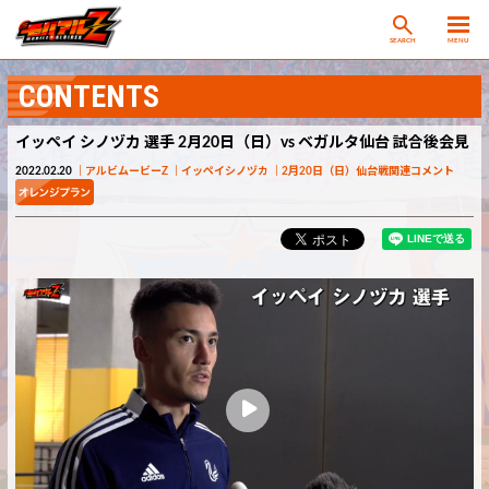
SEARCH
MENU
CONTENTS
イッペイ シノヅカ 選手 2月20日（日）vs ベガルタ仙台 試合後会見
2022.02.20
アルビムービーZ
イッペイシノヅカ
2月20日（日）仙台戦関連コメント