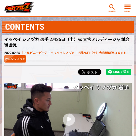
SEARCH
MENU
CONTENTS
イッペイ シノヅカ 選手 2月26日（土）vs 大宮アルディージャ 試合
後会見
2022.02.26
アルビムービーZ
イッペイシノヅカ
2月26日（土）大宮戦関連コメント