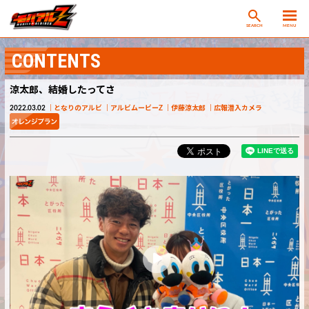
SEARCH
MENU
CONTENTS
涼太郎、結婚したってさ
2022.03.02
となりのアルビ
アルビムービーZ
伊藤涼太郎
広報潜入カメラ