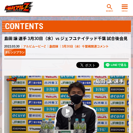
SEARCH
MENU
CONTENTS
島田 譲 選手 3月30日（水）vs ジェフユナイテッド千葉 試合後会見
2022.03.30
アルビムービーZ
島田譲
3月30日（水）千葉戦関連コメント