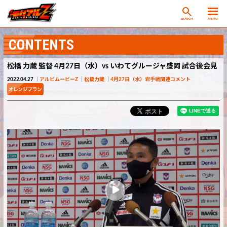
SEARCH
MENU
CONTENTS
松橋 力蔵 監督 4月27日（水）vs いわてグルージャ盛岡 試合後会見
2022.04.27
アルビムービーZ
松橋力蔵
4月27日（水）岩手戦関連コメント