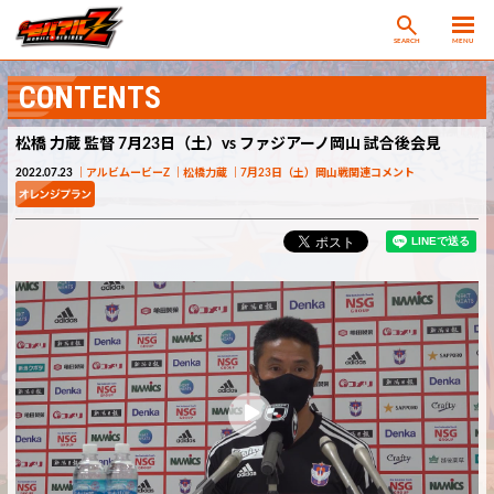
SEARCH
MENU
CONTENTS
松橋 力蔵 監督 7月23日（土）vs ファジアーノ岡山 試合後会見
2022.07.23
アルビムービーZ
松橋力蔵
7月23日（土）岡山戦関連コメント