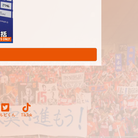
S ONLY
ルビくん
TikTok