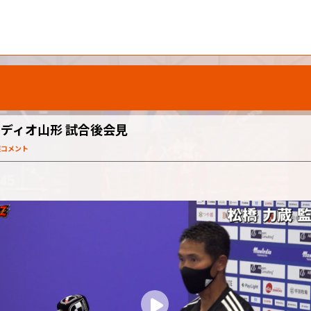
ンテディオ山形 試合後会見
連コメント