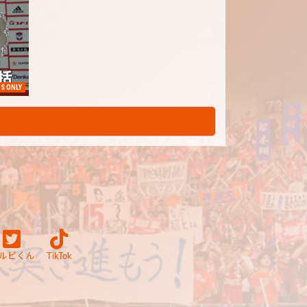
S ONLY
ルビくん
TikTok