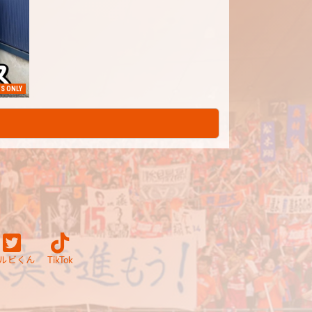
S ONLY
ルビくん
TikTok