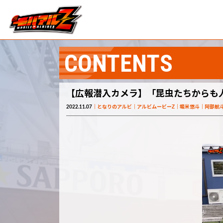
CONTENTS
【広報潜入カメラ】「昆虫たちからも
2022.11.07
となりのアルビ
アルビムービーZ
堀米悠斗
阿部航