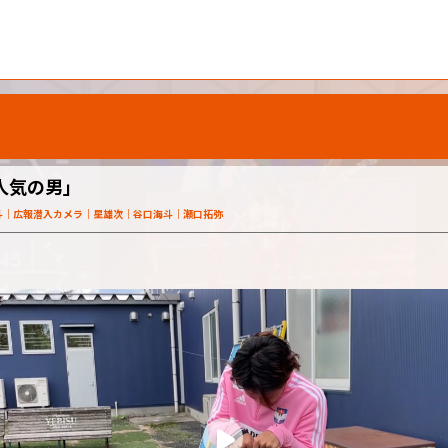
人気の男」
斗
広報潜入カメラ
星雄次
谷口海斗
瀬口拓弥