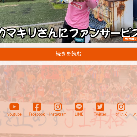
MEMBER'
続きを読む
youtube
Facebook
Instagram
LINE
Twitter
グッズ
ア