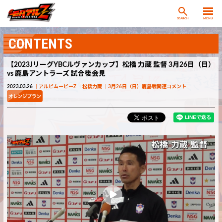
SEARCH
MENU
CONTENTS
【2023JリーグYBCルヴァンカップ】松橋 力蔵 監督 3月26日（日）
vs 鹿島アントラーズ 試合後会見
2023.03.26
アルビムービーZ
松橋力蔵
3月26日（日）鹿島戦関連コメント