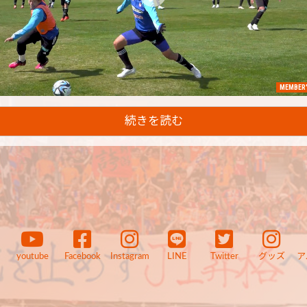
MEMBER'
続きを読む
youtube
Facebook
Instagram
LINE
Twitter
グッズ
ア