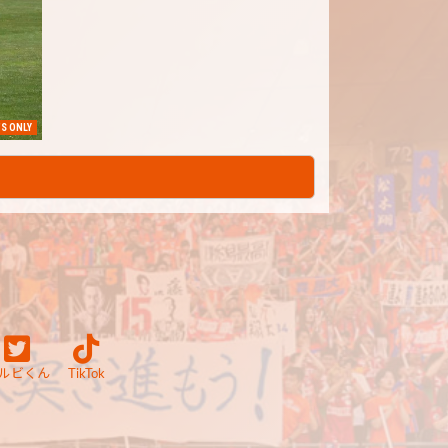
S ONLY
ルビくん
TikTok