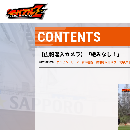
CONTENTS
【広報潜入カメラ】「緩みなし！」
2023.03.28
アルビムービーZ
高木善朗
広報潜入カメラ
高宇洋