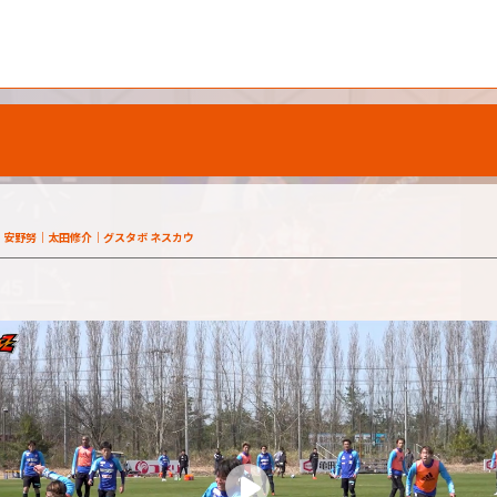
安野努
太田修介
グスタボ ネスカウ