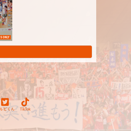
S ONLY
ルビくん
TikTok