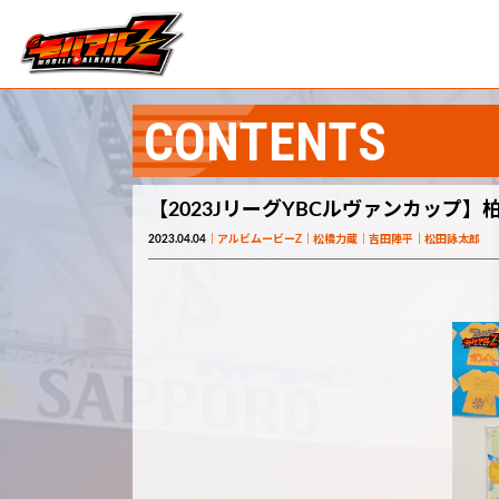
CONTENTS
【2023JリーグYBCルヴァンカップ】
2023.04.04
アルビムービーZ
松橋力蔵
吉田陣平
松田詠太郎