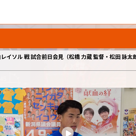
柏レイソル 戦 試合前日会見（松橋 力蔵 監督・松田 詠太