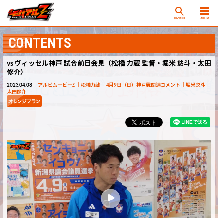
SEARCH
MENU
CONTENTS
vs ヴィッセル神戸 試合前日会見（松橋 力蔵 監督・堀米 悠斗・太田
修介）
2023.04.08
アルビムービーZ
松橋力蔵
4月9日（日）神戸戦関連コメント
堀米悠斗
太田修介