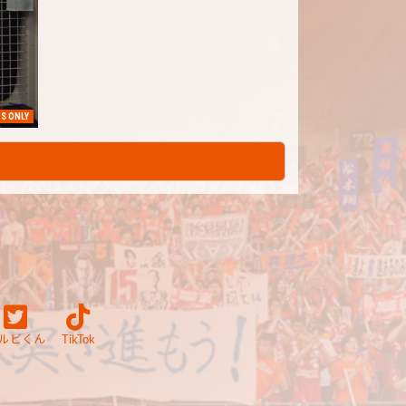
S ONLY
ルビくん
TikTok