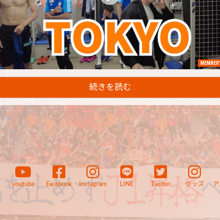
MEMBER'
続きを読む
youtube
Facebook
Instagram
LINE
Twitter
グッズ
ア