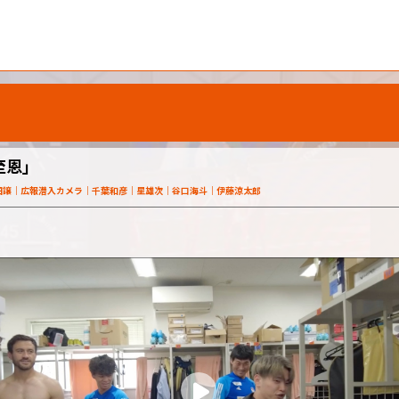
至恩」
田譲
広報潜入カメラ
千葉和彦
星雄次
谷口海斗
伊藤涼太郎