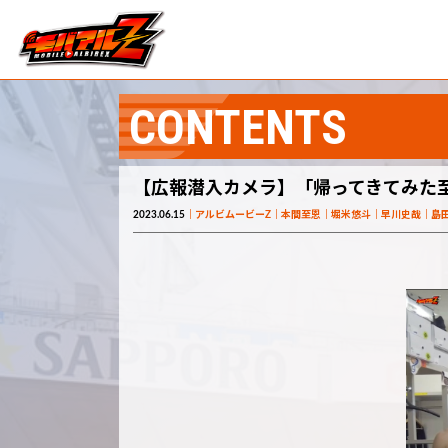
CONTENTS
【広報潜入カメラ】「帰ってきてみた
2023.06.15
アルビムービーZ
本間至恩
堀米悠斗
早川史哉
島